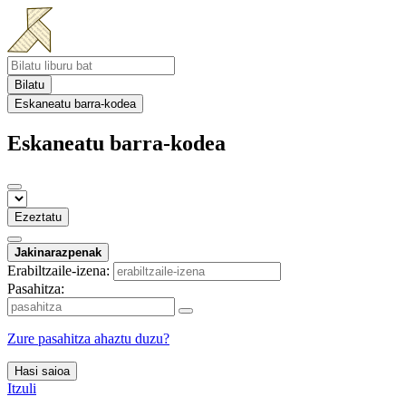
Bilatu
Eskaneatu barra-kodea
Eskaneatu barra-kodea
Ezeztatu
Jakinarazpenak
Erabiltzaile-izena:
Pasahitza:
Zure pasahitza ahaztu duzu?
Hasi saioa
Itzuli