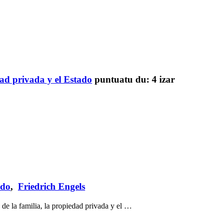
dad privada y el Estado
puntuatu du:
4 izar
ado
,
Friedrich Engels
 de la familia, la propiedad privada y el …