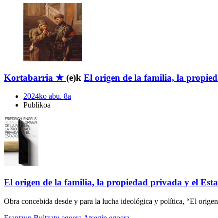
Kortabarria ★
(e)k
El origen de la familia, la propie
2024ko abu. 8a
Publikoa
El origen de la familia, la propiedad privada y el Est
Obra concebida desde y para la lucha ideológica y política, “El origen
Erantzun
Bultzatu egoera
Atsegin egoera