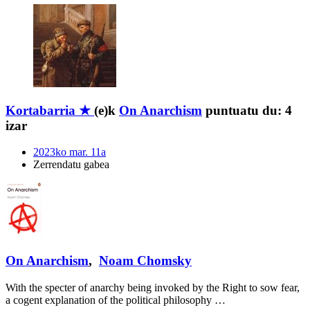
Kortabarria ★
(e)k
On Anarchism
puntuatu du:
4
izar
2023ko mar. 11a
Zerrendatu gabea
On Anarchism
,
Noam Chomsky
With the specter of anarchy being invoked by the Right to sow fear,
a cogent explanation of the political philosophy …