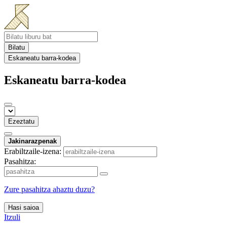
Bilatu
Eskaneatu barra-kodea
Eskaneatu barra-kodea
Ezeztatu
Jakinarazpenak
Erabiltzaile-izena:
Pasahitza:
Zure pasahitza ahaztu duzu?
Hasi saioa
Itzuli