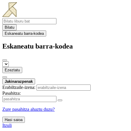
Bilatu
Eskaneatu barra-kodea
Eskaneatu barra-kodea
Ezeztatu
Jakinarazpenak
Erabiltzaile-izena:
Pasahitza:
Zure pasahitza ahaztu duzu?
Hasi saioa
Itzuli