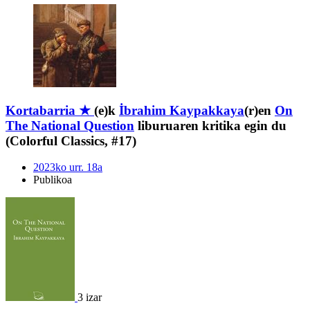
Kortabarria ★
(e)k
İbrahim Kaypakkaya
(r)en
On
The National Question
liburuaren kritika egin du
(Colorful Classics, #17)
2023ko urr. 18a
Publikoa
3 izar