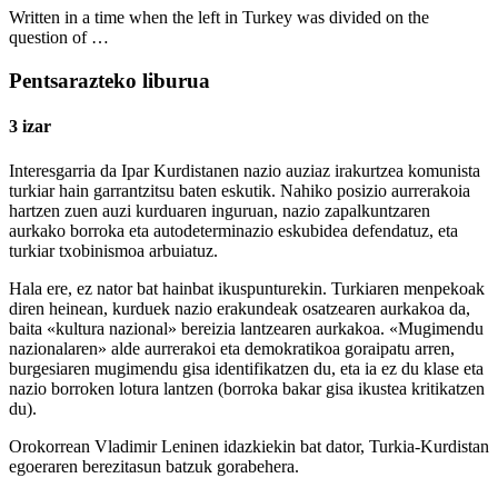
Written in a time when the left in Turkey was divided on the
question of …
Pentsarazteko liburua
3 izar
Interesgarria da Ipar Kurdistanen nazio auziaz irakurtzea komunista
turkiar hain garrantzitsu baten eskutik. Nahiko posizio aurrerakoia
hartzen zuen auzi kurduaren inguruan, nazio zapalkuntzaren
aurkako borroka eta autodeterminazio eskubidea defendatuz, eta
turkiar txobinismoa arbuiatuz.
Hala ere, ez nator bat hainbat ikuspunturekin. Turkiaren menpekoak
diren heinean, kurduek nazio erakundeak osatzearen aurkakoa da,
baita «kultura nazional» bereizia lantzearen aurkakoa. «Mugimendu
nazionalaren» alde aurrerakoi eta demokratikoa goraipatu arren,
burgesiaren mugimendu gisa identifikatzen du, eta ia ez du klase eta
nazio borroken lotura lantzen (borroka bakar gisa ikustea kritikatzen
du).
Orokorrean Vladimir Leninen idazkiekin bat dator, Turkia-Kurdistan
egoeraren berezitasun batzuk gorabehera.