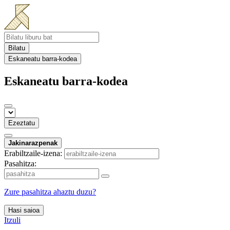
Bilatu
Eskaneatu barra-kodea
Eskaneatu barra-kodea
Ezeztatu
Jakinarazpenak
Erabiltzaile-izena:
Pasahitza:
Zure pasahitza ahaztu duzu?
Hasi saioa
Itzuli