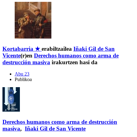
Kortabarria ★
erabiltzailea
Iñaki Gil de San
Vicente
(r)en
Derechos humanos como arma de
destrucción masiva
irakurtzen hasi da
Abu 23
Publikoa
Derechos humanos como arma de destrucción
masiva
,
Iñaki Gil de San Vicente