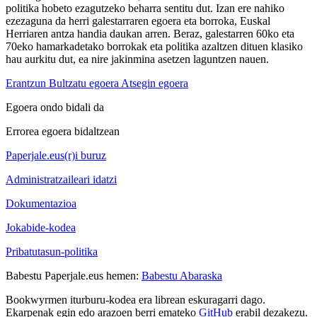
politika hobeto ezagutzeko beharra sentitu dut. Izan ere nahiko
ezezaguna da herri galestarraren egoera eta borroka, Euskal
Herriaren antza handia daukan arren. Beraz, galestarren 60ko eta
70eko hamarkadetako borrokak eta politika azaltzen dituen klasiko
hau aurkitu dut, ea nire jakinmina asetzen laguntzen nauen.
Erantzun
Bultzatu egoera
Atsegin egoera
Egoera ondo bidali da
Errorea egoera bidaltzean
Paperjale.eus(r)i buruz
Administratzaileari idatzi
Dokumentazioa
Jokabide-kodea
Pribatutasun-politika
Babestu Paperjale.eus hemen:
Babestu Abaraska
Bookwyrmen iturburu-kodea era librean eskuragarri dago.
Ekarpenak egin edo arazoen berri emateko
GitHub
erabil dezakezu.