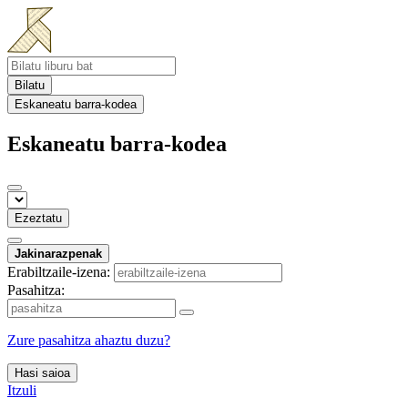
Bilatu
Eskaneatu barra-kodea
Eskaneatu barra-kodea
Ezeztatu
Jakinarazpenak
Erabiltzaile-izena:
Pasahitza:
Zure pasahitza ahaztu duzu?
Hasi saioa
Itzuli