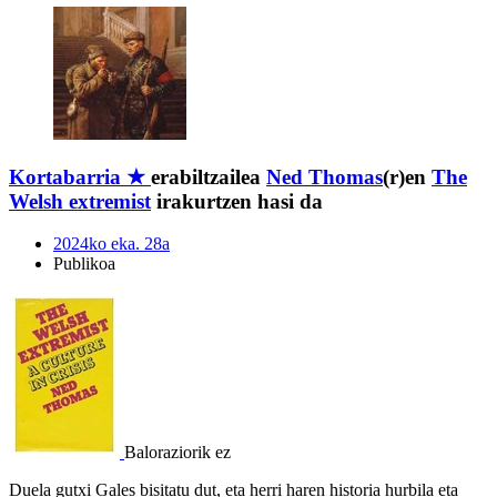
Kortabarria ★
erabiltzailea
Ned Thomas
(r)en
The
Welsh extremist
irakurtzen hasi da
2024ko eka. 28a
Publikoa
Baloraziorik ez
Duela gutxi Gales bisitatu dut, eta herri haren historia hurbila eta