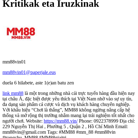
Kritikak eta Iruzkinak
mm88vin01
mm88vin01@paperjale.eus
duela 6 hilabete, aste 1(e)an batu zen
link mm88
là một trong những nhà cái trực tuyến hàng đầu hiện nay
tại châu Á, đặc biệt được yêu thích tại Việt Nam nhờ vào sự uy tín,
đa dạng sản phẩm cá cược và dịch vụ khách hàng chuyên nghiệp.
Với khẩu hiệu “Chơi là thắng”, MM88 không ngừng nâng cấp hệ
thống và mở rộng thị trường nhằm mang lại trải nghiệm tốt nhất cho
người chơi. Website:
https://mm88.vin/
Phone: 0922378999 Địa chỉ:
229 Nguyễn Thị Hai , Phường 5 , Quận 2 , Hồ Chí Minh Email:
mm88vin@gmail.com Tags: #MM88 #mm_88 #mm88vin
#trangchu_MM88 #MM88giaitri