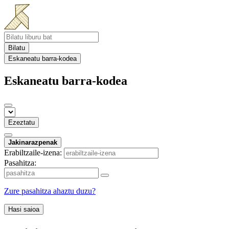
Bilatu
Eskaneatu barra-kodea
Eskaneatu barra-kodea
Ezeztatu
Jakinarazpenak
Erabiltzaile-izena:
Pasahitza:
Zure pasahitza ahaztu duzu?
Hasi saioa