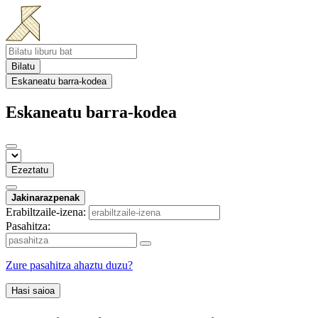
Bilatu
Eskaneatu barra-kodea
Eskaneatu barra-kodea
Ezeztatu
Jakinarazpenak
Erabiltzaile-izena:
Pasahitza:
Zure pasahitza ahaztu duzu?
Hasi saioa