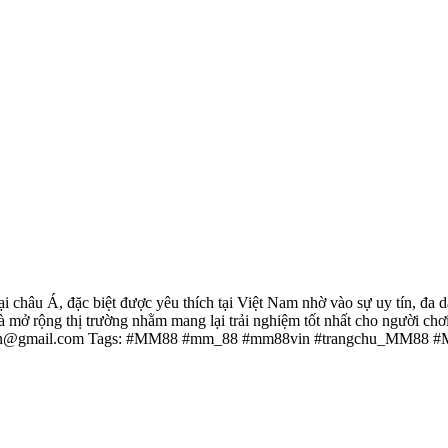
tại châu Á, đặc biệt được yêu thích tại Việt Nam nhờ vào sự uy tín, đ
mở rộng thị trường nhằm mang lại trải nghiệm tốt nhất cho người chơ
8vin@gmail.com Tags: #MM88 #mm_88 #mm88vin #trangchu_MM88 #M