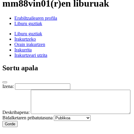
mm88vin01(r)en liburuak
Erabiltzailearen profila
Liburu guztiak
Liburu guztiak
Irakurtzeko
Orain irakurtzen
Irakurrita
Irakurtzeari utzita
Sortu apala
Izena:
Deskribapena:
Bidalketaren pribatutasuna
Gorde