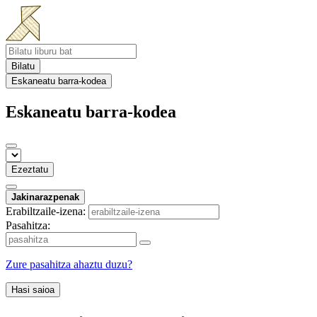
Bilatu
Eskaneatu barra-kodea
Eskaneatu barra-kodea
Ezeztatu
Jakinarazpenak
Erabiltzaile-izena:
Pasahitza:
Zure pasahitza ahaztu duzu?
Hasi saioa