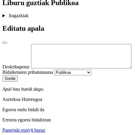
Liburu guztiak
Publikoa
Iragazkiak
Editatu apala
Deskribapena:
Bidalketaren pribatutasuna
Gorde
Apal hau hutsik dago.
Aurrekoa
Hurrengoa
Egoera ondo bidali da
Errorea egoera bidaltzean
Paperjale.eus(r)i buruz