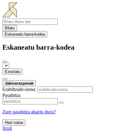
Bilatu
Eskaneatu barra-kodea
Eskaneatu barra-kodea
Ezeztatu
Jakinarazpenak
Erabiltzaile-izena:
Pasahitza:
Zure pasahitza ahaztu duzu?
Hasi saioa
Itzuli