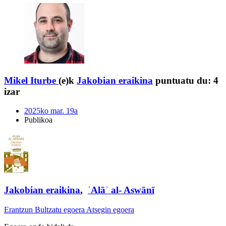
Mikel Iturbe
(e)k
Jakobian eraikina
puntuatu du:
4
izar
2025ko mar. 19a
Publikoa
Jakobian eraikina
,
ʿAlāʾ al- Aswānī
Erantzun
Bultzatu egoera
Atsegin egoera