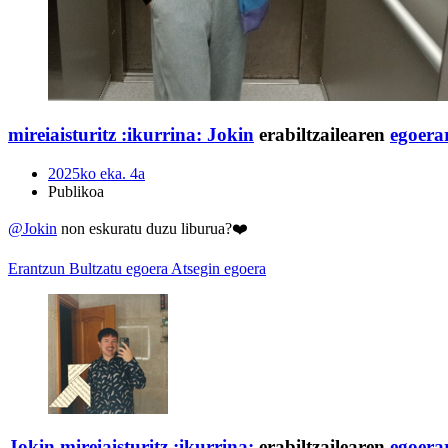
mireiaisturitz :ikurrina:
Jokin
erabiltzailearen
egoera
2025ko eka. 4a
Publikoa
@
Jokin
non eskuratu duzu liburua?❤️
Erantzun
Bultzatu egoera
Atsegin egoera
Jokin
mireiaisturitz :ikurrina:
erabiltzailearen
egoera