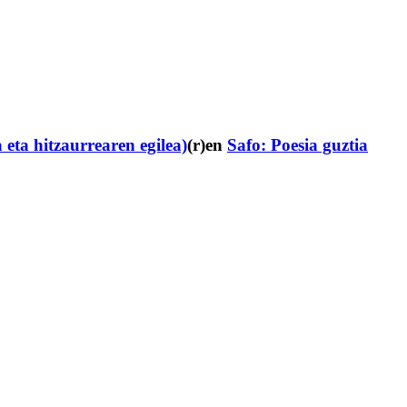
 eta hitzaurrearen egilea)
(r)en
Safo: Poesia guztia