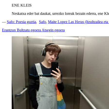
ENE KLEIS
Neskatxa eder bat daukat, urrezko loreak bezain ederra, ene Kle
—
Safo: Poesia guztia
,
Safo
,
Maite Lopez Las Heras (Itzultzailea eta 
Erantzun
Bultzatu egoera
Atsegin egoera