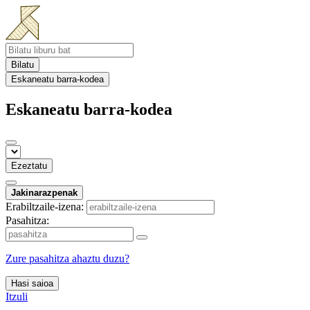
Bilatu
Eskaneatu barra-kodea
Eskaneatu barra-kodea
Ezeztatu
Jakinarazpenak
Erabiltzaile-izena:
Pasahitza:
Zure pasahitza ahaztu duzu?
Hasi saioa
Itzuli