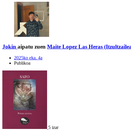
Jokin
aipatu zuen
Maite Lopez Las Heras (Itzultzailea
2025ko eka. 4a
Publikoa
5 izar