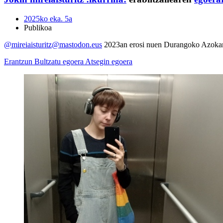
2025ko eka. 5a
Publikoa
@mireiaisturitz@mastodon.eus
2023an erosi nuen Durangoko Azoka
Erantzun
Bultzatu egoera
Atsegin egoera