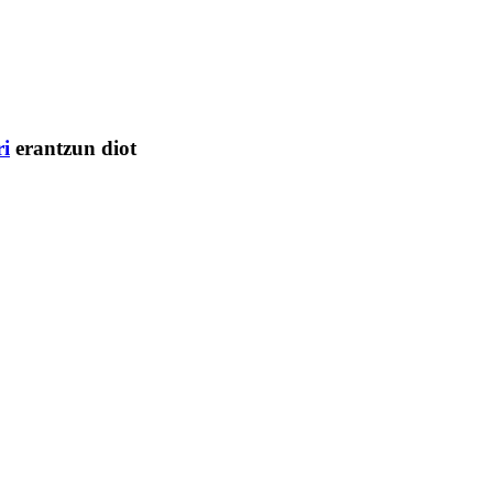
ri
erantzun diot