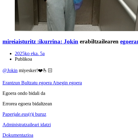
mireiaisturitz :ikurrina:
Jokin
erabiltzailearen
egoera
2025ko eka. 5a
Publikoa
@
Jokin
miyesker!❤️🫰🏻
Erantzun
Bultzatu egoera
Atsegin egoera
Egoera ondo bidali da
Errorea egoera bidaltzean
Paperjale.eus(r)i buruz
Administratzaileari idatzi
Dokumentazioa