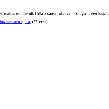
is maitea; ez nuke nik Lidia osoaren truke ezta desiragarria den beste e
hitzaurrearen egilea)
(77. orria)