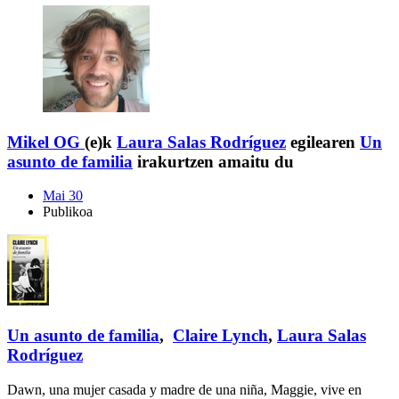
Mikel OG
(e)k
Laura Salas Rodríguez
egilearen
Un
asunto de familia
irakurtzen amaitu du
Mai 30
Publikoa
Un asunto de familia
,
Claire Lynch
,
Laura Salas
Rodríguez
Dawn, una mujer casada y madre de una niña, Maggie, vive en