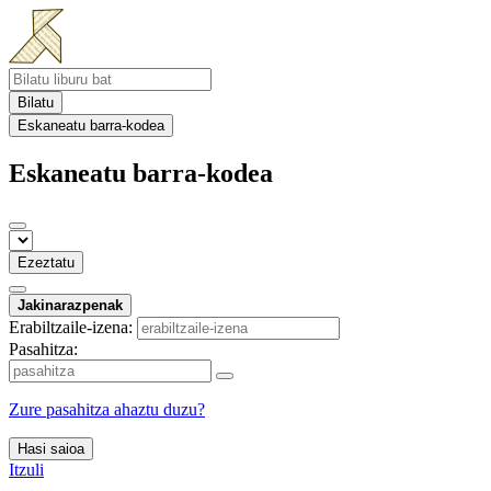
Bilatu
Eskaneatu barra-kodea
Eskaneatu barra-kodea
Ezeztatu
Jakinarazpenak
Erabiltzaile-izena:
Pasahitza:
Zure pasahitza ahaztu duzu?
Hasi saioa
Itzuli