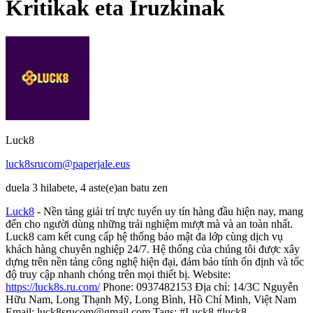
Kritikak eta Iruzkinak
Luck8
luck8srucom@paperjale.eus
duela 3 hilabete, 4 aste(e)an batu zen
Luck8
- Nền tảng giải trí trực tuyến uy tín hàng đầu hiện nay, mang
đến cho người dùng những trải nghiệm mượt mà và an toàn nhất.
Luck8 cam kết cung cấp hệ thống bảo mật đa lớp cùng dịch vụ
khách hàng chuyên nghiệp 24/7. Hệ thống của chúng tôi được xây
dựng trên nền tảng công nghệ hiện đại, đảm bảo tính ổn định và tốc
độ truy cập nhanh chóng trên mọi thiết bị. Website:
https://luck8s.ru.com/
Phone: 0937482153 Địa chỉ: 14/3C Nguyễn
Hữu Nam, Long Thạnh Mỹ, Long Bình, Hồ Chí Minh, Việt Nam
Email: luck8srucom@gmail.com Tags: #Luck8 #luck8