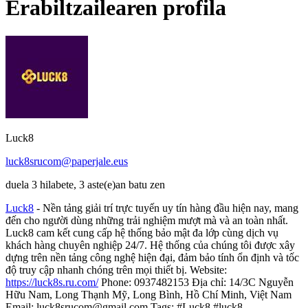
Erabiltzailearen profila
Luck8
luck8srucom@paperjale.eus
duela 3 hilabete, 3 aste(e)an batu zen
Luck8
- Nền tảng giải trí trực tuyến uy tín hàng đầu hiện nay, mang
đến cho người dùng những trải nghiệm mượt mà và an toàn nhất.
Luck8 cam kết cung cấp hệ thống bảo mật đa lớp cùng dịch vụ
khách hàng chuyên nghiệp 24/7. Hệ thống của chúng tôi được xây
dựng trên nền tảng công nghệ hiện đại, đảm bảo tính ổn định và tốc
độ truy cập nhanh chóng trên mọi thiết bị. Website:
https://luck8s.ru.com/
Phone: 0937482153 Địa chỉ: 14/3C Nguyễn
Hữu Nam, Long Thạnh Mỹ, Long Bình, Hồ Chí Minh, Việt Nam
Email: luck8srucom@gmail.com Tags: #Luck8 #luck8