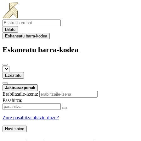
Bilatu
Eskaneatu barra-kodea
Eskaneatu barra-kodea
Ezeztatu
Jakinarazpenak
Erabiltzaile-izena:
Pasahitza:
Zure pasahitza ahaztu duzu?
Hasi saioa