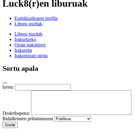
Luck8(r)en liburuak
Erabiltzailearen profila
Liburu guztiak
Liburu guztiak
Irakurtzeko
Orain irakurtzen
Irakurrita
Irakurtzeari utzita
Sortu apala
Izena:
Deskribapena:
Bidalketaren pribatutasuna
Gorde