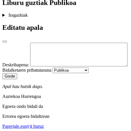
Liburu guztiak
Publikoa
Iragazkiak
Editatu apala
Deskribapena:
Bidalketaren pribatutasuna
Gorde
Apal hau hutsik dago.
Aurrekoa
Hurrengoa
Egoera ondo bidali da
Errorea egoera bidaltzean
Paperjale.eus(r)i buruz