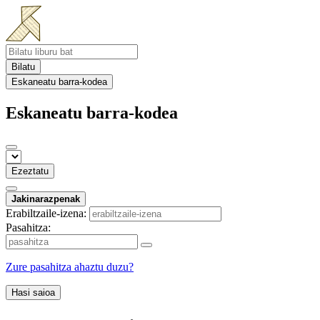
Bilatu
Eskaneatu barra-kodea
Eskaneatu barra-kodea
Ezeztatu
Jakinarazpenak
Erabiltzaile-izena:
Pasahitza:
Zure pasahitza ahaztu duzu?
Hasi saioa