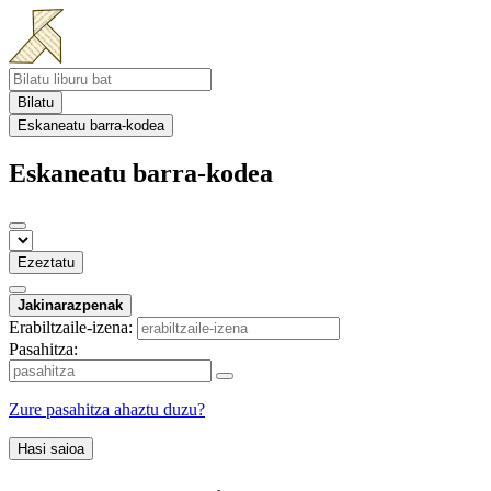
Bilatu
Eskaneatu barra-kodea
Eskaneatu barra-kodea
Ezeztatu
Jakinarazpenak
Erabiltzaile-izena:
Pasahitza:
Zure pasahitza ahaztu duzu?
Hasi saioa