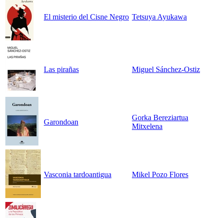
El misterio del Cisne Negro
Tetsuya Ayukawa
Las pirañas
Miguel Sánchez-Ostiz
Gorka Bereziartua
Garondoan
Mitxelena
Vasconia tardoantigua
Mikel Pozo Flores