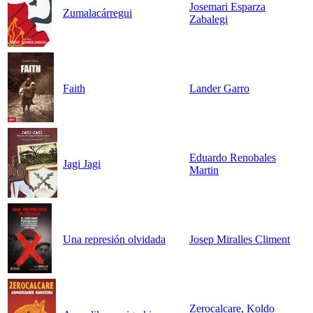
Josemari Esparza
Zumalacárregui
Zabalegi
Faith
Lander Garro
Eduardo Renobales
Jagi Jagi
Martin
Una represión olvidada
Josep Miralles Climent
Zerocalcare
,
Koldo