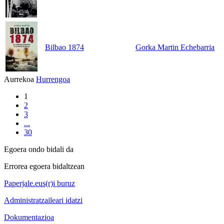
Bilbao 1874
Gorka Martin Echebarria
Aurrekoa
Hurrengoa
1
2
3
...
30
Egoera ondo bidali da
Errorea egoera bidaltzean
Paperjale.eus(r)i buruz
Administratzaileari idatzi
Dokumentazioa