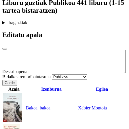
Liburu guztiak
Publikoa
441 liburu (1-15
tartea bistaratzen)
Iragazkiak
Editatu apala
Deskribapena:
Bidalketaren pribatutasuna
Gorde
Azala
Izenburua
Egilea
Bakea, bakea
Xabier Montoia