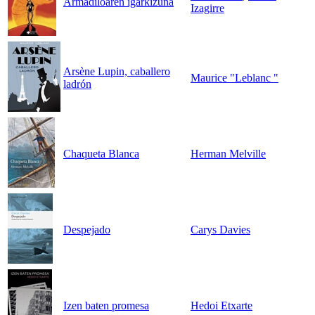
Armadiloaren igarkizuna
Izagirre
Arsène Lupin, caballero
Maurice "Leblanc "
ladrón
Chaqueta Blanca
Herman Melville
Despejado
Carys Davies
Izen baten promesa
Hedoi Etxarte