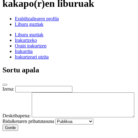
kakapo(r)en liburuak
Erabiltzailearen profila
Liburu guztiak
Liburu guztiak
Irakurtzeko
Orain irakurtzen
Irakurrita
Irakurtzeari utzita
Sortu apala
Izena:
Deskribapena:
Bidalketaren pribatutasuna
Gorde