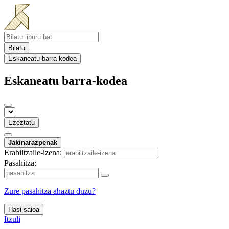
Bilatu
Eskaneatu barra-kodea
Eskaneatu barra-kodea
Ezeztatu
Jakinarazpenak
Erabiltzaile-izena:
Pasahitza:
Zure pasahitza ahaztu duzu?
Hasi saioa
Itzuli