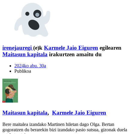
irenejauregi
(e)k
Karmele Jaio Eiguren
egilearen
Maitasun kapitala
irakurtzen amaitu du
2024ko abu. 30a
Publikoa
Maitasun kapitala
,
Karmele Jaio Eiguren
Bere maitalea izandako Martinen hiletan dago Olga. Bertan
gogoratzen du berarekin bizi izandako pasio sutsua, gizonak duela