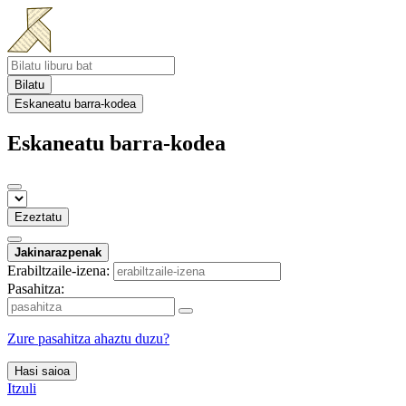
Bilatu
Eskaneatu barra-kodea
Eskaneatu barra-kodea
Ezeztatu
Jakinarazpenak
Erabiltzaile-izena:
Pasahitza:
Zure pasahitza ahaztu duzu?
Hasi saioa
Itzuli