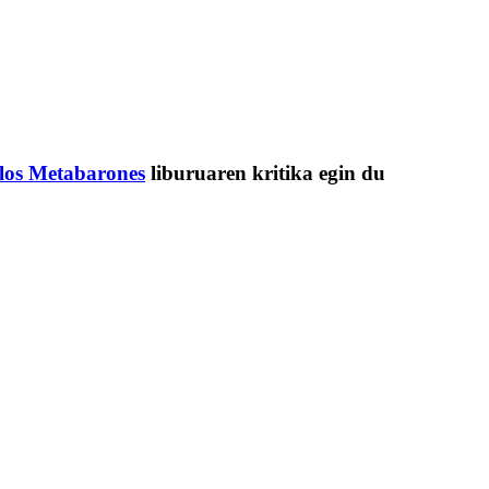
 los Metabarones
liburuaren kritika egin du