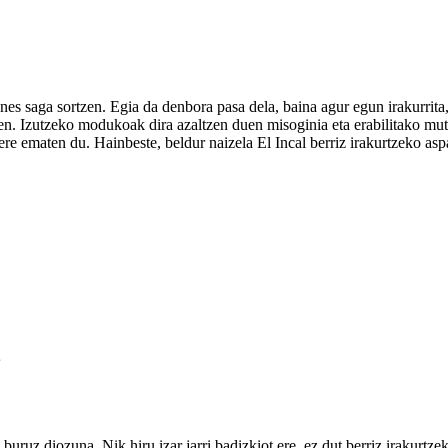
saga sortzen. Egia da denbora pasa dela, baina agur egun irakurrita, na
zen. Izutzeko modukoak dira azaltzen duen misoginia eta erabilitako mut
ere ematen du. Hainbeste, beldur naizela El Incal berriz irakurtzeko asp
 buruz diozuna. Nik hiru izar jarri badizkiot ere, ez dut berriz irakurt