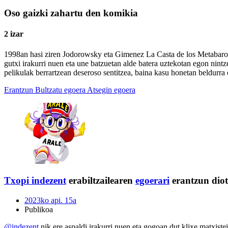
Oso gaizki zahartu den komikia
2 izar
1998an hasi ziren Jodorowsky eta Gimenez La Casta de los Metabarones 
gutxi irakurri nuen eta une batzuetan alde batera uztekotan egon nint
pelikulak berrartzean deseroso sentitzea, baina kasu honetan beldurra 
Erantzun
Bultzatu egoera
Atsegin egoera
Txopi
indezent
erabiltzailearen
egoerari
erantzun diot
2023ko api. 15a
Publikoa
@indezent
nik ere aspaldi irakurri nuen eta gogoan dut klixe matxistei