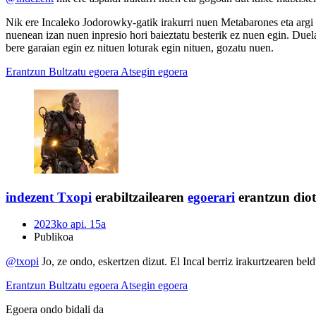
Nik ere Incaleko Jodorowky-gatik irakurri nuen Metabarones eta argi
nuenean izan nuen inpresio hori baieztatu besterik ez nuen egin. Duela
bere garaian egin ez nituen loturak egin nituen, gozatu nuen.
Erantzun
Bultzatu egoera
Atsegin egoera
indezent
Txopi
erabiltzailearen
egoerari
erantzun diot
2023ko api. 15a
Publikoa
@txopi
Jo, ze ondo, eskertzen dizut. El Incal berriz irakurtzearen be
Erantzun
Bultzatu egoera
Atsegin egoera
Egoera ondo bidali da