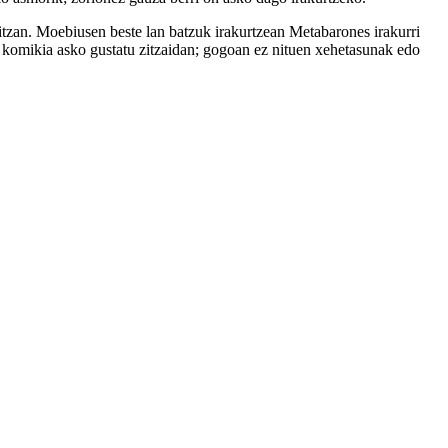
tzan. Moebiusen beste lan batzuk irakurtzean Metabarones irakurri
ren komikia asko gustatu zitzaidan; gogoan ez nituen xehetasunak edo