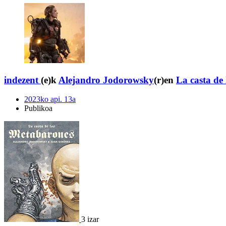
indezent
(e)k
Alejandro Jodorowsky
(r)en
La casta de
2023ko api. 13a
Publikoa
3 izar