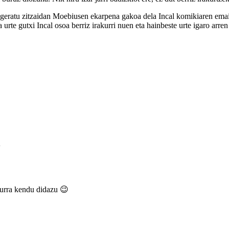
 geratu zitzaidan Moebiusen ekarpena gakoa dela Incal komikiaren emai
 urte gutxi Incal osoa berriz irakurri nuen eta hainbeste urte igaro ar
ldurra kendu didazu 😉