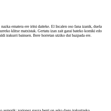
zka ematera ere iritsi daiteke. El Incalen oso fana izanik, duela
urreko klitxe matxistak. Gertatu izan zait garai bateko komiki edo
aldi irakurri bainuen. Bere horretan utziko dut bazpada ere.
zeko asmorik; zorionez gauza berri on asko dago irakurtzeko.