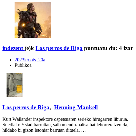
indezent
(e)k
Los perros de Riga
puntuatu du:
4 izar
2023ko ots. 20a
Publikoa
Los perros de Riga
,
Henning Mankell
Kurt Wallander inspektore ospetsuaren serieko hirugarren liburua.
Suediako Ystad barrutian, salbamendu-baltsa bat lehorreratzen da,
hildako bi gizon letoniar barruan dituela. …