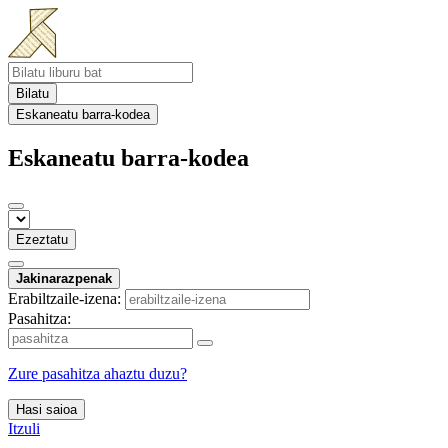
Bilatu
Eskaneatu barra-kodea
Eskaneatu barra-kodea
Ezeztatu
Jakinarazpenak
Erabiltzaile-izena:
Pasahitza:
Zure pasahitza ahaztu duzu?
Hasi saioa
Itzuli