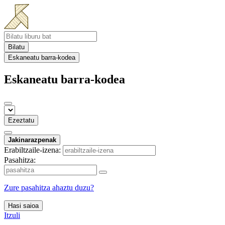
Bilatu
Eskaneatu barra-kodea
Eskaneatu barra-kodea
Ezeztatu
Jakinarazpenak
Erabiltzaile-izena:
Pasahitza:
Zure pasahitza ahaztu duzu?
Hasi saioa
Itzuli