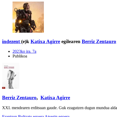
indezent
(e)k
Katixa Agirre
egilearen
Berriz Zentauro
2023ko ira. 7a
Publikoa
Berriz Zentauro
,
Katixa Agirre
XXI. mendearen erditsuan gaude. Guk ezagutzen dugun mundua aldatu
Erantzun
Bultzatu egoera
Atsegin egoera