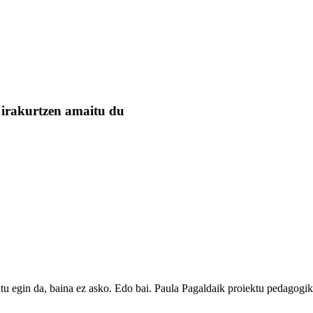
irakurtzen amaitu du
 egin da, baina ez asko. Edo bai. Paula Pagaldaik proiektu pedagog