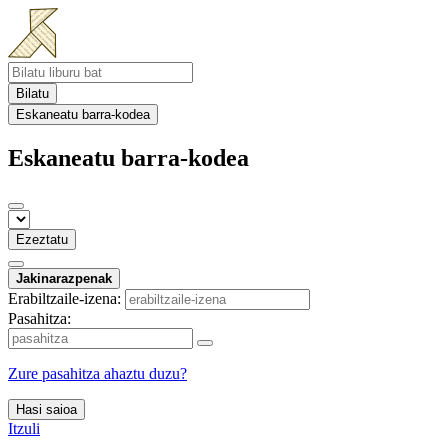
Bilatu
Eskaneatu barra-kodea
Eskaneatu barra-kodea
Ezeztatu
Jakinarazpenak
Erabiltzaile-izena:
Pasahitza:
Zure pasahitza ahaztu duzu?
Hasi saioa
Itzuli