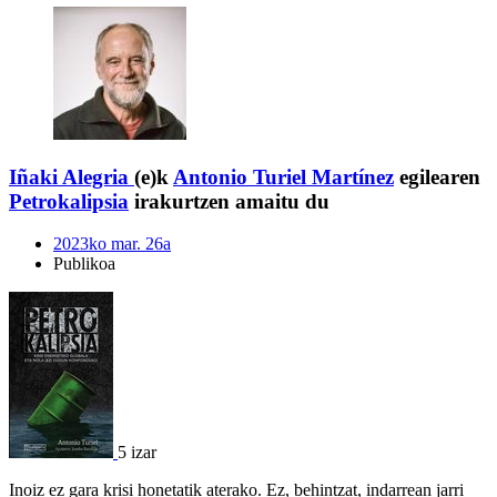
Iñaki Alegria
(e)k
Antonio Turiel Martínez
egilearen
Petrokalipsia
irakurtzen amaitu du
2023ko mar. 26a
Publikoa
5 izar
Inoiz ez gara krisi honetatik aterako. Ez, behintzat, indarrean jarri