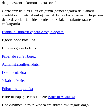
dugun eskema ekonomiko eta sozial …
Gazteleraz irakurri nuen eta guztiz gomendagarria da. Oinarri
zientifikoa du, eta teknologi berriak banan banan aztertuz frogatzen
du ez dagoela irtenbide "berde"rik. Saiakera irakurterraza eta
erakargarria.
Erantzun
Bultzatu egoera
Atsegin egoera
Egoera ondo bidali da
Errorea egoera bidaltzean
Paperjale.eus(r)i buruz
Administratzaileari idatzi
Dokumentazioa
Jokabide-kodea
Pribatutasun-politika
Babestu Paperjale.eus hemen:
Babestu Abaraska
Bookwyrmen iturburu-kodea era librean eskuragarri dago.