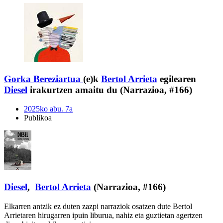
Gorka Bereziartua
(e)k
Bertol Arrieta
egilearen
Diesel
irakurtzen amaitu du (Narrazioa, #166)
2025ko abu. 7a
Publikoa
Diesel
,
Bertol Arrieta
(Narrazioa, #166)
Elkarren antzik ez duten zazpi narraziok osatzen dute Bertol
Arrietaren hirugarren ipuin liburua, nahiz eta guztietan agertzen