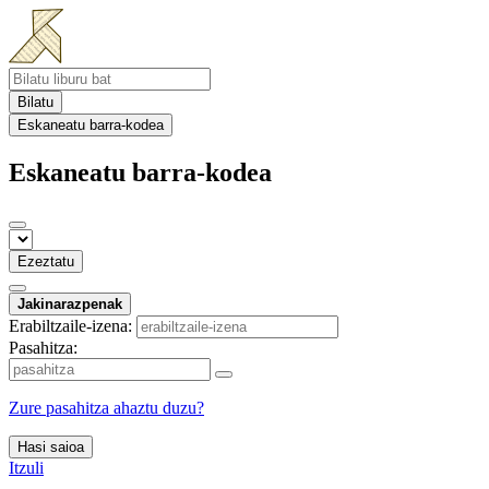
Bilatu
Eskaneatu barra-kodea
Eskaneatu barra-kodea
Ezeztatu
Jakinarazpenak
Erabiltzaile-izena:
Pasahitza:
Zure pasahitza ahaztu duzu?
Hasi saioa
Itzuli