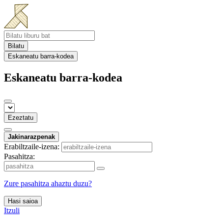
Bilatu
Eskaneatu barra-kodea
Eskaneatu barra-kodea
Ezeztatu
Jakinarazpenak
Erabiltzaile-izena:
Pasahitza:
Zure pasahitza ahaztu duzu?
Hasi saioa
Itzuli