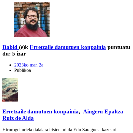
Dabid
(e)k
Erretzaile damutuen konpainia
puntuatu
du:
5 izar
2023ko mar. 2a
Publikoa
Erretzaile damutuen konpainia
,
Aingeru Epaltza
Ruiz de Alda
Hirurogei urteko talaiara iristen ari da Edu Saragueta kazetari