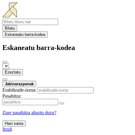
Bilatu
Eskaneatu barra-kodea
Eskaneatu barra-kodea
Ezeztatu
Jakinarazpenak
Erabiltzaile-izena:
Pasahitza:
Zure pasahitza ahaztu duzu?
Hasi saioa
Itzuli