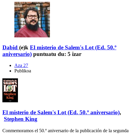
Dabid
(e)k
El misterio de Salem's Lot (Ed. 50.º
aniversario)
puntuatu du:
5 izar
Aza 27
Publikoa
El misterio de Salem's Lot (Ed. 50.º aniversario)
,
Stephen King
Conmemoramos el 50.º aniversario de la publicación de la segunda