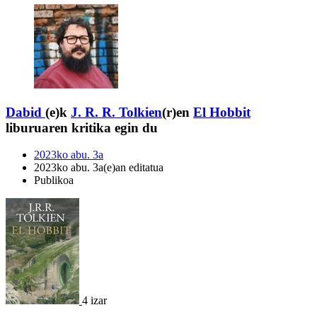
Dabid
(e)k
J. R. R. Tolkien
(r)en
El Hobbit
liburuaren kritika egin du
2023ko abu. 3a
2023ko abu. 3a(e)an editatua
Publikoa
4 izar