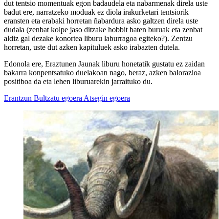
dut tentsio momentuak egon badaudela eta nabarmenak direla uste
badut ere, narratzeko moduak ez diola irakurketari tentsiorik
eransten eta erabaki horretan ñabardura asko galtzen direla uste
dudala (zenbat kolpe jaso ditzake hobbit baten buruak eta zenbat
aldiz gal dezake konortea liburu laburragoa egiteko?). Zentzu
horretan, uste dut azken kapituluek asko irabazten dutela.
Edonola ere, Eraztunen Jaunak liburu honetatik gustatu ez zaidan
bakarra konpentsatuko duelakoan nago, beraz, azken balorazioa
positiboa da eta lehen liburuarekin jarraituko du.
Erantzun
Bultzatu egoera
Atsegin egoera