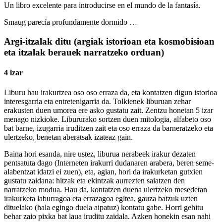
Un libro excelente para introducirse en el mundo de la fantasía.
Smaug parecía profundamente dormido …
Argi-itzalak ditu (argiak istorioan eta kosmobisioan
eta itzalak berauek narratzeko orduan)
4 izar
Liburu hau irakurtzea oso oso erraza da, eta kontatzen digun istorioa
interesgarria eta entretenigarria da. Tolkienek liburuan zehar
erakusten duen umorea ere asko gustatu zait. Zentzu honetan 5 izar
menago nizkioke. Libururako sortzen duen mitologia, alfabeto oso
bat barne, izugarria iruditzen zait eta oso erraza da barneratzeko eta
ulertzeko, benetan aberatsak izateaz gain.
Baina hori esanda, nire ustez, liburua nerabeek irakur dezaten
pentsatuta dago (Interneten irakurri dudanaren arabera, beren seme-
alabentzat idatzi ei zuen), eta, agian, hori da irakurketan gutxien
gustatu zaidana: hitzak eta ekintzak aurrezten saiatzen den
narratzeko modua. Hau da, kontatzen duena ulertzeko mesedetan
irakurketa laburragoa eta errazagoa egitea, gauza batzuk uzten
dituelako (hala egingo duela aipatuz) kontatu gabe. Horri gehitu
behar zaio pixka bat laua iruditu zaidala. Azken honekin esan nahi