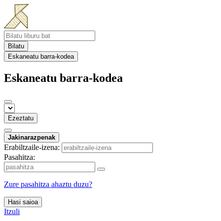
Bilatu
Eskaneatu barra-kodea
Eskaneatu barra-kodea
Ezeztatu
Jakinarazpenak
Erabiltzaile-izena:
Pasahitza:
Zure pasahitza ahaztu duzu?
Hasi saioa
Itzuli