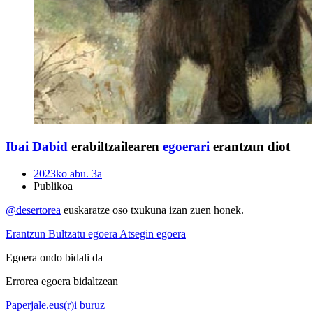
Ibai
Dabid
erabiltzailearen
egoerari
erantzun diot
2023ko abu. 3a
Publikoa
@
desertorea
euskaratze oso txukuna izan zuen honek.
Erantzun
Bultzatu egoera
Atsegin egoera
Egoera ondo bidali da
Errorea egoera bidaltzean
Paperjale.eus(r)i buruz