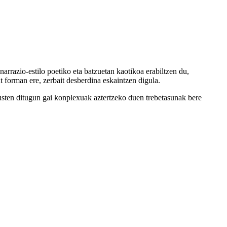
narrazio-estilo poetiko eta batzuetan kaotikoa erabiltzen du,
t forman ere, zerbait desberdina eskaintzen digula.
 ikusten ditugun gai konplexuak aztertzeko duen trebetasunak bere