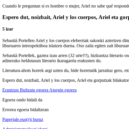
Cuando le preguntan si es hombre o mujer, Ariel no sabe qué respon
Espero dut, noizbait, Ariel y los cuerpos, Ariel eta go
5 izar
Sebastià Portellen Ariel y los cuerpos eleberriak sakonki aztertzen dit
liburuaren introspektiboa islatzen duena. Oso zaila egiten zait liburu
Sebastià Portellek, gaztea izan arren (32 urte!!!), hizkuntza literario
adinerako heldutasun literario ikaragarria erakusten du.
Literatura-ahots horrek argi uzten du, bide horretatik jarraituz gero, e
Espero dut, noizbait, Ariel y los cuerpos, Ariel eta gorputzak bilakatz
Erantzun
Bultzatu egoera
Atsegin egoera
Egoera ondo bidali da
Errorea egoera bidaltzean
Paperjale.eus(r)i buruz