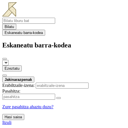
Bilatu
Eskaneatu barra-kodea
Eskaneatu barra-kodea
Ezeztatu
Jakinarazpenak
Erabiltzaile-izena:
Pasahitza:
Zure pasahitza ahaztu duzu?
Hasi saioa
Itzuli