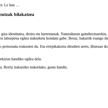
der. Le han …
rputzak bilakatzea
u giza identitatea, desira eta harremanak. Naturaltasun gaindiezinarekin, 
aren laburpena egitea irakurketa hondatu gabe. Beraz, bakarrik esango du
 oso pertsonala erakusten du. Eta errepikakorra dirudien arren, liburuan
torkizun handiko egilea dela.
ea. Berriz irakurriko nukeelako, gustu handiz.