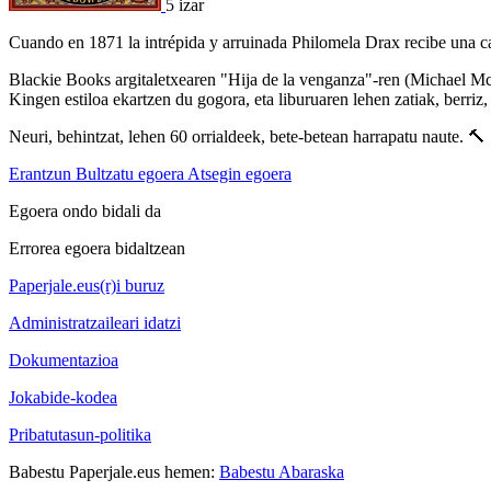
5 izar
Cuando en 1871 la intrépida y arruinada Philomela Drax recibe una c
Blackie Books argitaletxearen "Hija de la venganza"-ren (Michael Mc
Kingen estiloa ekartzen du gogora, eta liburuaren lehen zatiak, berriz
Neuri, behintzat, lehen 60 orrialdeek, bete-betean harrapatu naute. 🔨
Erantzun
Bultzatu egoera
Atsegin egoera
Egoera ondo bidali da
Errorea egoera bidaltzean
Paperjale.eus(r)i buruz
Administratzaileari idatzi
Dokumentazioa
Jokabide-kodea
Pribatutasun-politika
Babestu Paperjale.eus hemen:
Babestu Abaraska