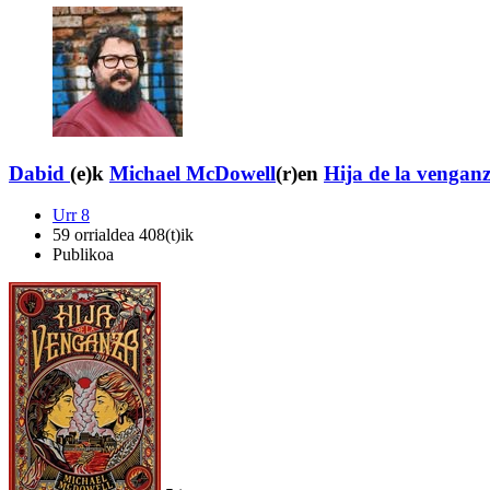
Dabid
(e)k
Michael McDowell
(r)en
Hija de la vengan
Urr 8
59 orrialdea 408(t)ik
Publikoa