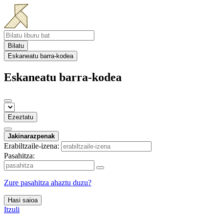
Bilatu
Eskaneatu barra-kodea
Eskaneatu barra-kodea
Ezeztatu
Jakinarazpenak
Erabiltzaile-izena:
Pasahitza:
Zure pasahitza ahaztu duzu?
Hasi saioa
Itzuli