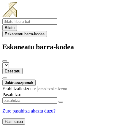
Bilatu
Eskaneatu barra-kodea
Eskaneatu barra-kodea
Ezeztatu
Jakinarazpenak
Erabiltzaile-izena:
Pasahitza:
Zure pasahitza ahaztu duzu?
Hasi saioa