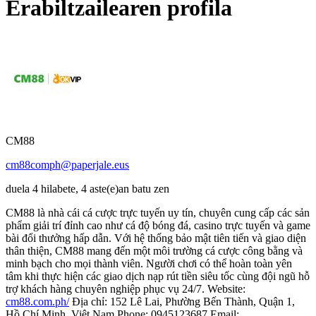
Erabiltzailearen profila
CM88
cm88comph@paperjale.eus
duela 4 hilabete, 4 aste(e)an batu zen
CM88 là nhà cái cá cược trực tuyến uy tín, chuyên cung cấp các sản
phẩm giải trí đỉnh cao như cá độ bóng đá, casino trực tuyến và game
bài đổi thưởng hấp dẫn. Với hệ thống bảo mật tiên tiến và giao diện
thân thiện, CM88 mang đến một môi trường cá cược công bằng và
minh bạch cho mọi thành viên. Người chơi có thể hoàn toàn yên
tâm khi thực hiện các giao dịch nạp rút tiền siêu tốc cùng đội ngũ hỗ
trợ khách hàng chuyên nghiệp phục vụ 24/7. Website:
cm88.com.ph/
Địa chỉ: 152 Lê Lai, Phường Bến Thành, Quận 1,
Hồ Chí Minh, Việt Nam Phone: 0945123687 Email: