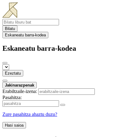
Bilatu
Eskaneatu barra-kodea
Eskaneatu barra-kodea
Ezeztatu
Jakinarazpenak
Erabiltzaile-izena:
Pasahitza:
Zure pasahitza ahaztu duzu?
Hasi saioa