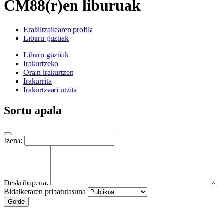
CM88(r)en liburuak
Erabiltzailearen profila
Liburu guztiak
Liburu guztiak
Irakurtzeko
Orain irakurtzen
Irakurrita
Irakurtzeari utzita
Sortu apala
Izena:
Deskribapena:
Bidalketaren pribatutasuna
Gorde