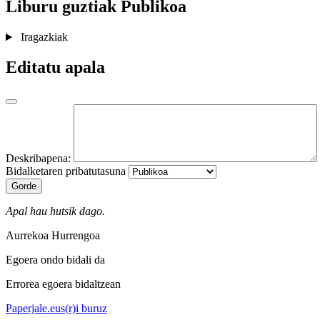
Liburu guztiak
Publikoa
Iragazkiak
Editatu apala
Deskribapena:
Bidalketaren pribatutasuna
Gorde
Apal hau hutsik dago.
Aurrekoa
Hurrengoa
Egoera ondo bidali da
Errorea egoera bidaltzean
Paperjale.eus(r)i buruz