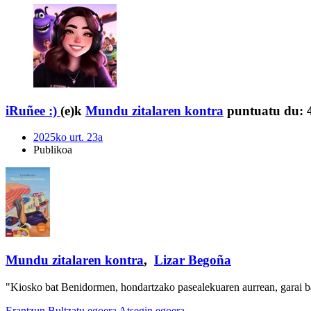
iRuñee :)
(e)k
Mundu zitalaren kontra
puntuatu du:
2025ko urt. 23a
Publikoa
Mundu zitalaren kontra
,
Lizar Begoña
"Kiosko bat Benidormen, hondartzako pasealekuaren aurrean, garai ba
Erantzun
Bultzatu egoera
Atsegin egoera