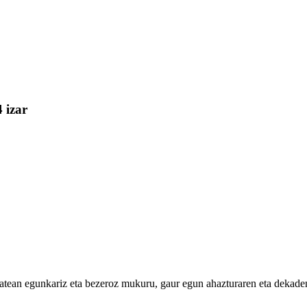
4 izar
tean egunkariz eta bezeroz mukuru, gaur egun ahazturaren eta dekaden