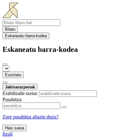
Bilatu
Eskaneatu barra-kodea
Eskaneatu barra-kodea
Ezeztatu
Jakinarazpenak
Erabiltzaile-izena:
Pasahitza:
Zure pasahitza ahaztu duzu?
Hasi saioa
Itzuli