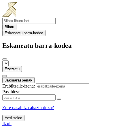
Bilatu
Eskaneatu barra-kodea
Eskaneatu barra-kodea
Ezeztatu
Jakinarazpenak
Erabiltzaile-izena:
Pasahitza:
Zure pasahitza ahaztu duzu?
Hasi saioa
Itzuli