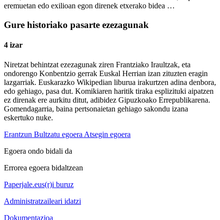
eremuetan edo exilioan egon direnek etxerako bidea …
Gure historiako pasarte ezezagunak
4 izar
Niretzat behintzat ezezagunak ziren Frantziako Iraultzak, eta
ondorengo Konbentzio gerrak Euskal Herrian izan zituzten eragin
lazgarriak. Euskarazko Wikipedian liburua irakurtzen adina denbora,
edo gehiago, pasa dut. Komikiaren haritik tiraka esplizituki aipatzen
ez direnak ere aurkitu ditut, adibidez Gipuzkoako Errepublikarena.
Gomendagarria, baina pertsonaietan gehiago sakondu izana
eskertuko nuke.
Erantzun
Bultzatu egoera
Atsegin egoera
Egoera ondo bidali da
Errorea egoera bidaltzean
Paperjale.eus(r)i buruz
Administratzaileari idatzi
Dokumentazioa