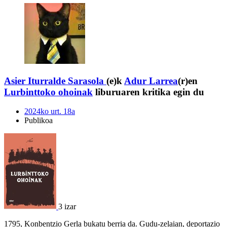
Asier Iturralde Sarasola
(e)k
Adur Larrea
(r)en
Lurbinttoko ohoinak
liburuaren kritika egin du
2024ko urt. 18a
Publikoa
3 izar
1795, Konbentzio Gerla bukatu berria da. Gudu-zelaian, deportazio