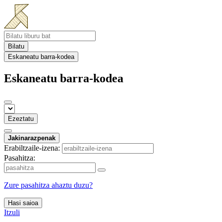
Bilatu
Eskaneatu barra-kodea
Eskaneatu barra-kodea
Ezeztatu
Jakinarazpenak
Erabiltzaile-izena:
Pasahitza:
Zure pasahitza ahaztu duzu?
Hasi saioa
Itzuli