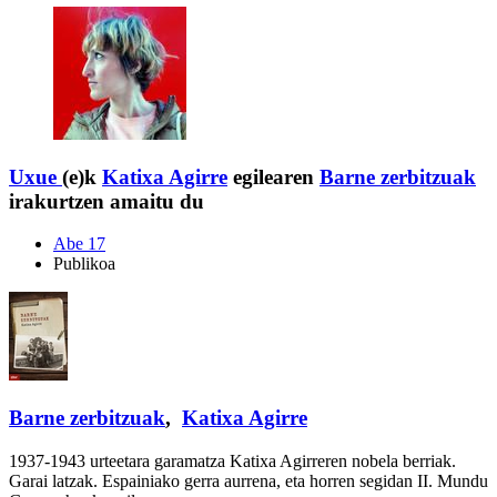
Uxue
(e)k
Katixa Agirre
egilearen
Barne zerbitzuak
irakurtzen amaitu du
Abe 17
Publikoa
Barne zerbitzuak
,
Katixa Agirre
1937-1943 urteetara garamatza Katixa Agirreren nobela berriak.
Garai latzak. Espainiako gerra aurrena, eta horren segidan II. Mundu