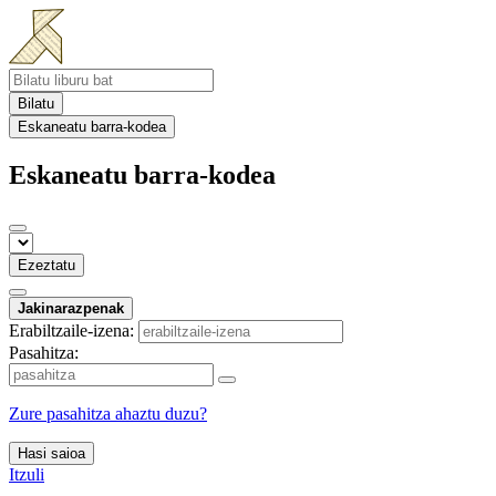
Bilatu
Eskaneatu barra-kodea
Eskaneatu barra-kodea
Ezeztatu
Jakinarazpenak
Erabiltzaile-izena:
Pasahitza:
Zure pasahitza ahaztu duzu?
Hasi saioa
Itzuli