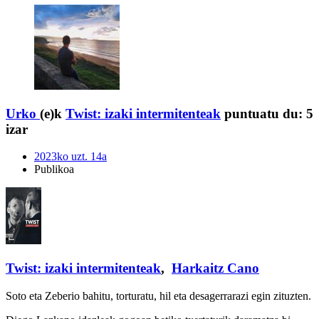
Urko
(e)k
Twist: izaki intermitenteak
puntuatu du:
5
izar
2023ko uzt. 14a
Publikoa
Twist: izaki intermitenteak
,
Harkaitz Cano
Soto eta Zeberio bahitu, torturatu, hil eta desagerrarazi egin zituzten.