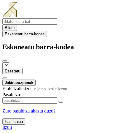
Bilatu
Eskaneatu barra-kodea
Eskaneatu barra-kodea
Ezeztatu
Jakinarazpenak
Erabiltzaile-izena:
Pasahitza:
Zure pasahitza ahaztu duzu?
Hasi saioa
Itzuli