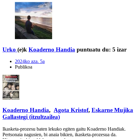
Urko
(e)k
Koaderno Handia
puntuatu du:
5 izar
2024ko aza. 5a
Publikoa
Koaderno Handia
,
Agota Kristof
,
Eskarne Mujika
Gallastegi (itzultzailea)
Ikasketa-prozesu baten lekuko egiten gaitu Koaderno Handiak.
Pertsonaia nagusien, bi anaia bikien, ikasketa-prozesua da.