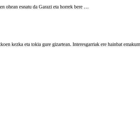
n ohean esnatu da Garazi eta horrek bere …
zkoen kezka eta tokia gure gizartean. Interesgarriak ere hainbat emaku