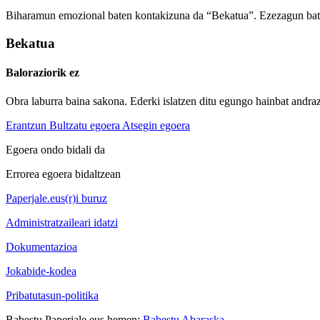
Biharamun emozional baten kontakizuna da “Bekatua”. Ezezagun bate
Bekatua
Baloraziorik ez
Obra laburra baina sakona. Ederki islatzen ditu egungo hainbat andra
Erantzun
Bultzatu egoera
Atsegin egoera
Egoera ondo bidali da
Errorea egoera bidaltzean
Paperjale.eus(r)i buruz
Administratzaileari idatzi
Dokumentazioa
Jokabide-kodea
Pribatutasun-politika
Babestu Paperjale.eus hemen:
Babestu Abaraska