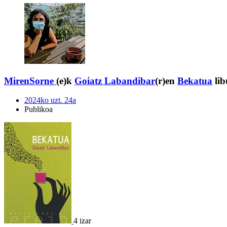
MirenSorne
(e)k
Goiatz Labandibar
(r)en
Bekatua
lib
2024ko uzt. 24a
Publikoa
4 izar