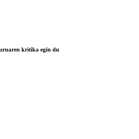
uruaren kritika egin du