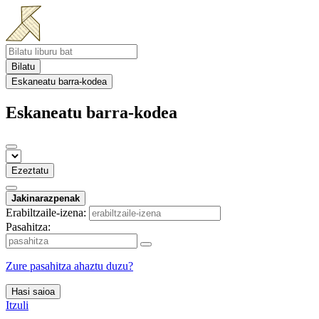
Bilatu
Eskaneatu barra-kodea
Eskaneatu barra-kodea
Ezeztatu
Jakinarazpenak
Erabiltzaile-izena:
Pasahitza:
Zure pasahitza ahaztu duzu?
Hasi saioa
Itzuli