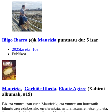
Iñigo Ibarra
(e)k
Maurizia
puntuatu du:
5 izar
2025ko eka. 10a
Publikoa
Maurizia
,
Garbiñe Ubeda
,
Ekaitz Agirre
(Xabiroi
albumak, #19)
Bizitza xumea izan zuen Mauriziak, eta xumetasun horretatik
bihurtu zen ezinbesteko erreferentzia, naturaltasunaren etsenplu eta,