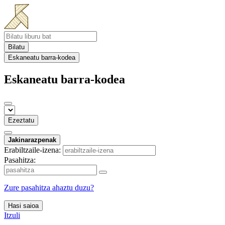
Bilatu
Eskaneatu barra-kodea
Eskaneatu barra-kodea
Ezeztatu
Jakinarazpenak
Erabiltzaile-izena:
Pasahitza:
Zure pasahitza ahaztu duzu?
Hasi saioa
Itzuli