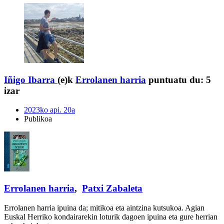
Iñigo Ibarra
(e)k
Errolanen harria
puntuatu du:
5
izar
2023ko api. 20a
Publikoa
Errolanen harria
,
Patxi Zabaleta
Errolanen harria ipuina da; mitikoa eta aintzina kutsukoa. Agian
Euskal Herriko kondairarekin loturik dagoen ipuina eta gure herrian