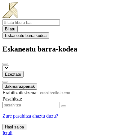
Bilatu
Eskaneatu barra-kodea
Eskaneatu barra-kodea
Ezeztatu
Jakinarazpenak
Erabiltzaile-izena:
Pasahitza:
Zure pasahitza ahaztu duzu?
Hasi saioa
Itzuli