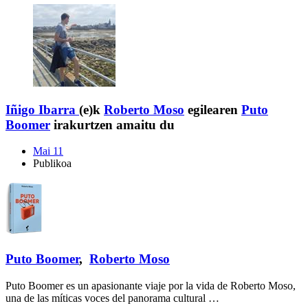
Iñigo Ibarra
(e)k
Roberto Moso
egilearen
Puto
Boomer
irakurtzen amaitu du
Mai 11
Publikoa
Puto Boomer
,
Roberto Moso
Puto Boomer es un apasionante viaje por la vida de Roberto Moso,
una de las míticas voces del panorama cultural …