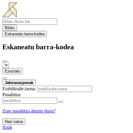
Bilatu
Eskaneatu barra-kodea
Eskaneatu barra-kodea
Ezeztatu
Jakinarazpenak
Erabiltzaile-izena:
Pasahitza:
Zure pasahitza ahaztu duzu?
Hasi saioa
Itzuli