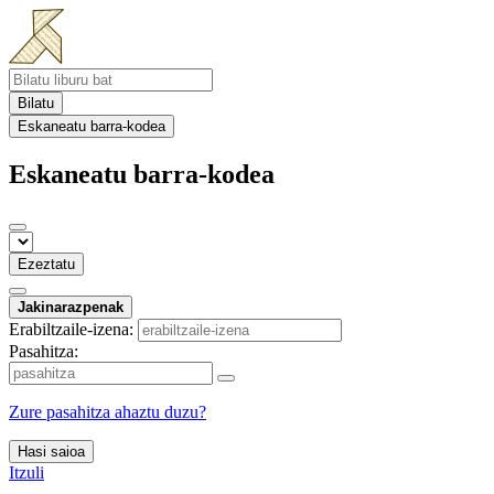
Bilatu
Eskaneatu barra-kodea
Eskaneatu barra-kodea
Ezeztatu
Jakinarazpenak
Erabiltzaile-izena:
Pasahitza:
Zure pasahitza ahaztu duzu?
Hasi saioa
Itzuli