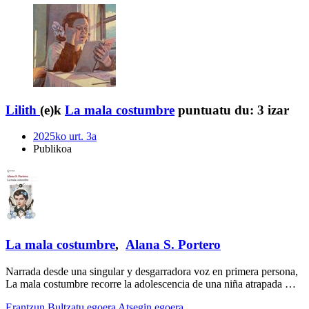
Lilith
(e)k
La mala costumbre
puntuatu du:
3 izar
2025ko urt. 3a
Publikoa
La mala costumbre
,
Alana S. Portero
Narrada desde una singular y desgarradora voz en primera persona,
La mala costumbre recorre la adolescencia de una niña atrapada …
Erantzun
Bultzatu egoera
Atsegin egoera