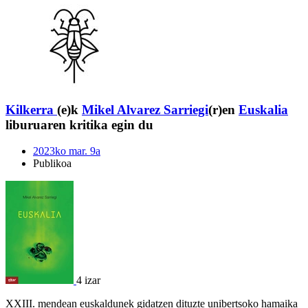
Kilkerra
(e)k
Mikel Alvarez Sarriegi
(r)en
Euskalia
liburuaren kritika egin du
2023ko mar. 9a
Publikoa
4 izar
XXIII. mendean euskaldunek gidatzen dituzte unibertsoko hamaika