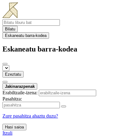
Bilatu
Eskaneatu barra-kodea
Eskaneatu barra-kodea
Ezeztatu
Jakinarazpenak
Erabiltzaile-izena:
Pasahitza:
Zure pasahitza ahaztu duzu?
Hasi saioa
Itzuli