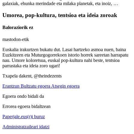
galaxiak, ehunka merindade eta milaka planetak, eta inoiz, …
Umorea, pop-kultura, tentsioa eta ideia zoroak
Baloraziorik ez
mastodon-etik
Euskalia irakurtzen bukatu dut. Lasai hartzeko asmoa nuen, baina
Euzkitzeen eta Muturgogorrekoen istorio horrek sareetan harrapatu
nau. Umore koloretsua, euskal pop-kultura nahi beste, tentsioa
parrastaka eta ideia zoro ugari!
Txapela dakent, @theindezents
Erantzun
Bultzatu egoera
Atsegin egoera
Egoera ondo bidali da
Errorea egoera bidaltzean
Paperjale.eus(r)i buruz
Administratzaileari idatzi