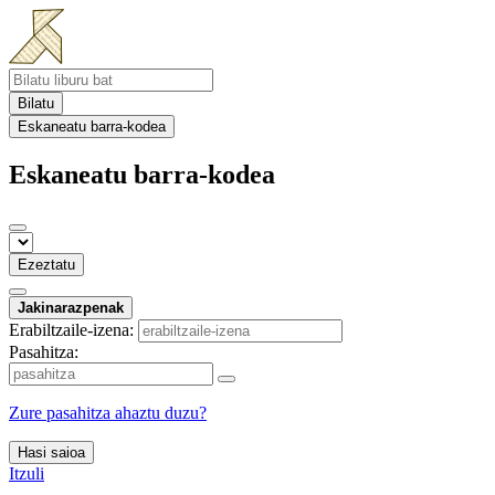
Bilatu
Eskaneatu barra-kodea
Eskaneatu barra-kodea
Ezeztatu
Jakinarazpenak
Erabiltzaile-izena:
Pasahitza:
Zure pasahitza ahaztu duzu?
Hasi saioa
Itzuli