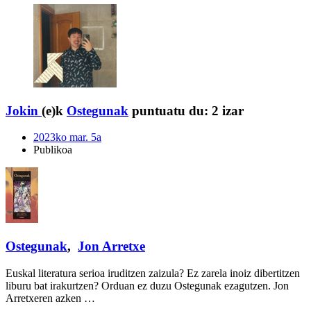
Jokin
(e)k
Ostegunak
puntuatu du:
2 izar
2023ko mar. 5a
Publikoa
Ostegunak
,
Jon Arretxe
Euskal literatura serioa iruditzen zaizula? Ez zarela inoiz dibertitzen
liburu bat irakurtzen? Orduan ez duzu Ostegunak ezagutzen. Jon
Arretxeren azken …