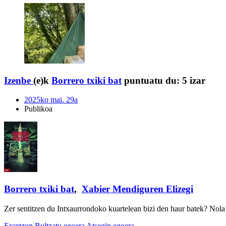
Izenbe
(e)k
Borrero txiki bat
puntuatu du:
5 izar
2025ko mai. 29a
Publikoa
Borrero txiki bat
,
Xabier Mendiguren Elizegi
Zer sentitzen du Intxaurrondoko kuartelean bizi den haur batek? Nol
Erantzun
Bultzatu egoera
Atsegin egoera