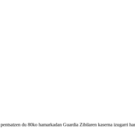
a pentsatzen du 80ko hamarkadan Guardia Zibilaren kaserna izugarri ha