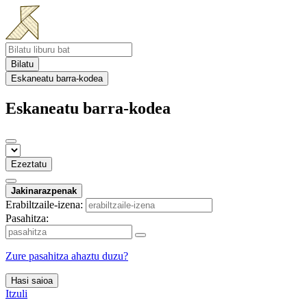
Bilatu
Eskaneatu barra-kodea
Eskaneatu barra-kodea
Ezeztatu
Jakinarazpenak
Erabiltzaile-izena:
Pasahitza:
Zure pasahitza ahaztu duzu?
Hasi saioa
Itzuli