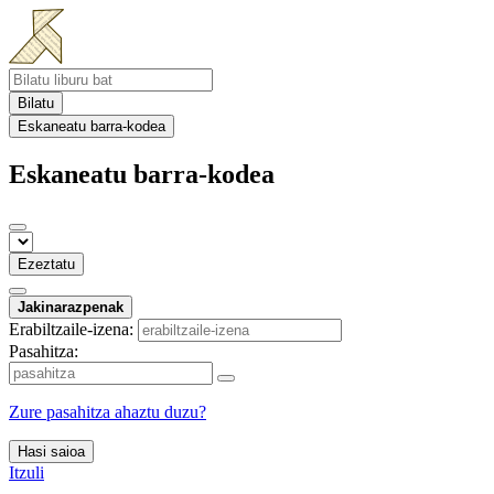
Bilatu
Eskaneatu barra-kodea
Eskaneatu barra-kodea
Ezeztatu
Jakinarazpenak
Erabiltzaile-izena:
Pasahitza:
Zure pasahitza ahaztu duzu?
Hasi saioa
Itzuli