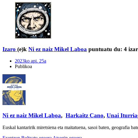
Izaro
(e)k
Ni ez naiz Mikel Laboa
puntuatu du:
4 izar
2023ko api. 25a
Publikoa
Ni ez naiz Mikel Laboa
,
Harkaitz Cano
,
Unai Iturri
Euskal kantaririk miretsiena eta maitatuena, sasoi baten, geografia b
Erantzun
Bultzatu egoera
Atsegin egoera