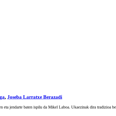
aga
,
Joseba Larratxe Berazadi
aten eta jendarte baten ispilu da Mikel Laboa. Ukaezinak dira tradizioa