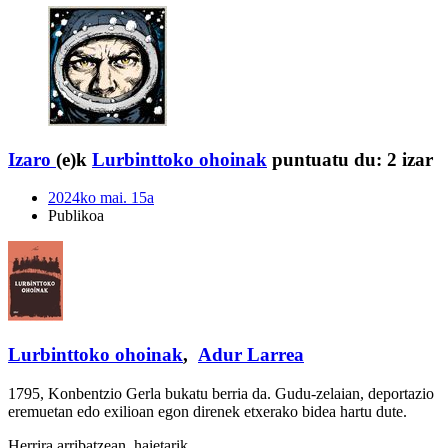
Izaro
(e)k
Lurbinttoko ohoinak
puntuatu du:
2 izar
2024ko mai. 15a
Publikoa
Lurbinttoko ohoinak
,
Adur Larrea
1795, Konbentzio Gerla bukatu berria da. Gudu-zelaian, deportazio
eremuetan edo exilioan egon direnek etxerako bidea hartu dute.
Herrira arribatzean, haietarik …