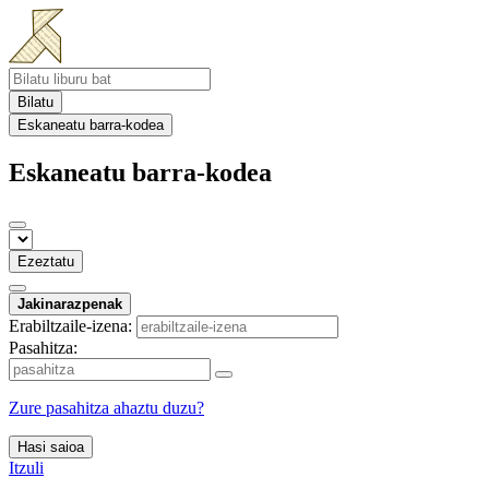
Bilatu
Eskaneatu barra-kodea
Eskaneatu barra-kodea
Ezeztatu
Jakinarazpenak
Erabiltzaile-izena:
Pasahitza:
Zure pasahitza ahaztu duzu?
Hasi saioa
Itzuli