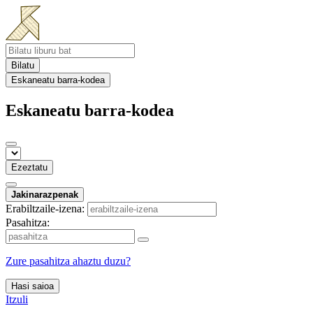
Bilatu
Eskaneatu barra-kodea
Eskaneatu barra-kodea
Ezeztatu
Jakinarazpenak
Erabiltzaile-izena:
Pasahitza:
Zure pasahitza ahaztu duzu?
Hasi saioa
Itzuli