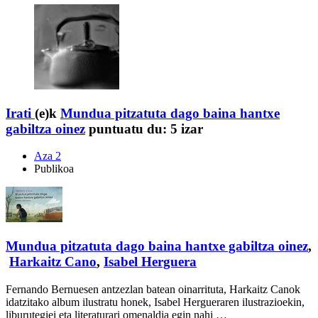
Irati
(e)k
Mundua pitzatuta dago baina hantxe
gabiltza oinez
puntuatu du:
5 izar
Aza 2
Publikoa
Mundua pitzatuta dago baina hantxe gabiltza oinez
,
Harkaitz Cano
,
Isabel Herguera
Fernando Bernuesen antzezlan batean oinarrituta, Harkaitz Canok
idatzitako album ilustratu honek, Isabel Hergueraren ilustrazioekin,
liburutegiei eta literaturari omenaldia egin nahi …