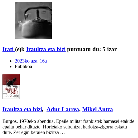
Irati
(e)k
Iraultza eta bizi
puntuatu du:
5 izar
2023ko aza. 16a
Publikoa
Iraultza eta bizi
,
Adur Larrea
,
Mikel Antza
Burgos. 1970eko abendua. Epaile militar frankistek hamasei etakide
epaitu behar dituzte. Horietako seirentzat heriotza-zigorra eskatu
dute. Zer egin beraien bizitza …