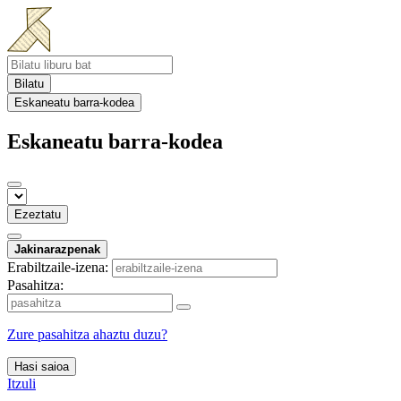
Bilatu
Eskaneatu barra-kodea
Eskaneatu barra-kodea
Ezeztatu
Jakinarazpenak
Erabiltzaile-izena:
Pasahitza:
Zure pasahitza ahaztu duzu?
Hasi saioa
Itzuli