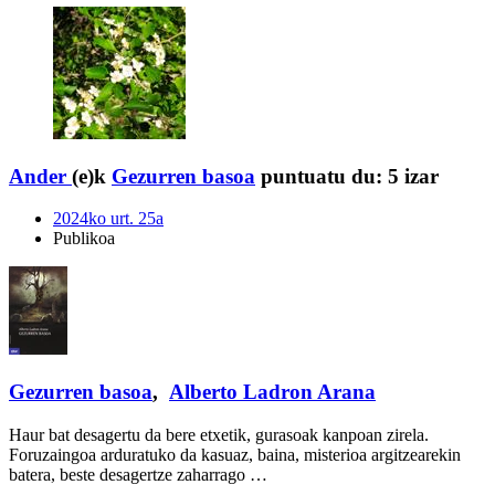
Ander
(e)k
Gezurren basoa
puntuatu du:
5 izar
2024ko urt. 25a
Publikoa
Gezurren basoa
,
Alberto Ladron Arana
Haur bat desagertu da bere etxetik, gurasoak kanpoan zirela.
Foruzaingoa arduratuko da kasuaz, baina, misterioa argitzearekin
batera, beste desagertze zaharrago …