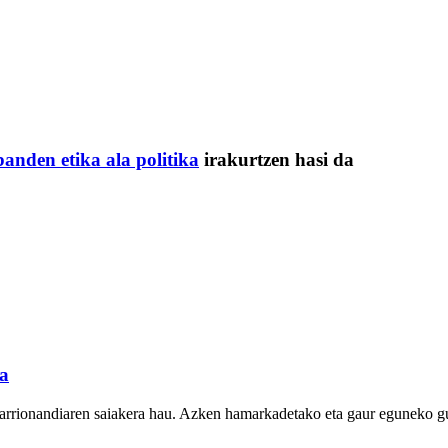
anden etika ala politika
irakurtzen hasi da
a
Sarrionandiaren saiakera hau. Azken hamarkadetako eta gaur eguneko gu