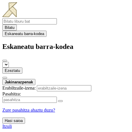
Bilatu
Eskaneatu barra-kodea
Eskaneatu barra-kodea
Ezeztatu
Jakinarazpenak
Erabiltzaile-izena:
Pasahitza:
Zure pasahitza ahaztu duzu?
Hasi saioa
Itzuli