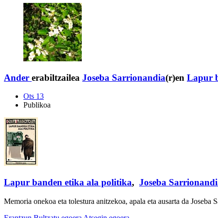
Ander
erabiltzailea
Joseba Sarrionandia
(r)en
Lapur b
Ots 13
Publikoa
Lapur banden etika ala politika
,
Joseba Sarrionandi
Memoria onekoa eta tolestura anitzekoa, apala eta ausarta da Joseba 
Erantzun
Bultzatu egoera
Atsegin egoera