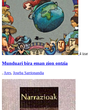
4 izar
Munduari bira eman zion ontzia
,
Ares
,
Joseba Sarrionandia