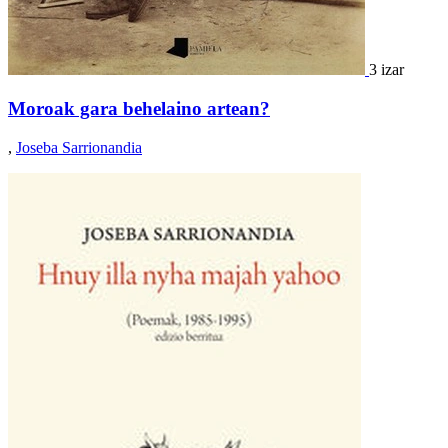
3 izar
Moroak gara behelaino artean?
,
Joseba Sarrionandia