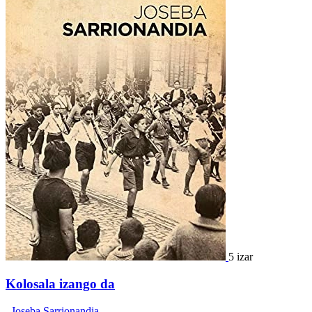
5 izar
Kolosala izango da
,
Joseba Sarrionandia