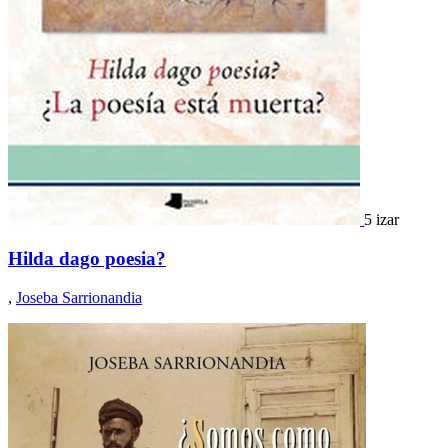
5 izar
Hilda dago poesia?
,
Joseba Sarrionandia