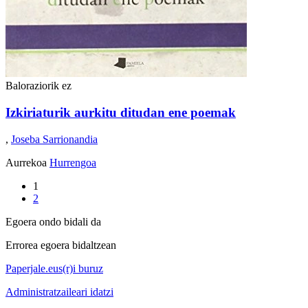
Baloraziorik ez
Izkiriaturik aurkitu ditudan ene poemak
,
Joseba Sarrionandia
Aurrekoa
Hurrengoa
1
2
Egoera ondo bidali da
Errorea egoera bidaltzean
Paperjale.eus(r)i buruz
Administratzaileari idatzi