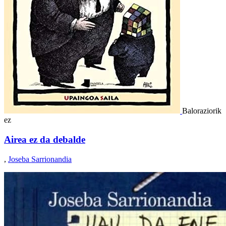
Baloraziorik
ez
Airea ez da debalde
,
Joseba Sarrionandia