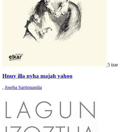
5 izar
Hnuy illa nyha majah yahoo
,
Joseba Sarrionandia