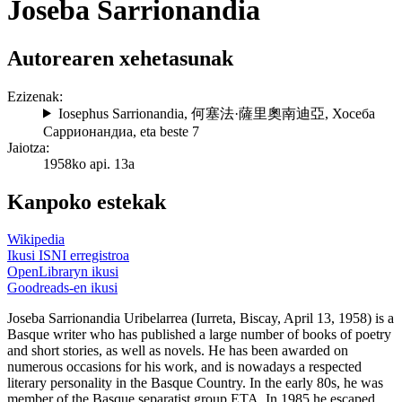
Joseba Sarrionandia
Autorearen xehetasunak
Ezizenak:
Iosephus Sarrionandia
,
何塞法·薩里奧南迪亞
,
Хосеба
Саррионандиа
, eta beste 7
Jaiotza:
1958ko api. 13a
Kanpoko estekak
Wikipedia
Ikusi ISNI erregistroa
OpenLibraryn ikusi
Goodreads-en ikusi
Joseba Sarrionandia Uribelarrea (Iurreta, Biscay, April 13, 1958) is a
Basque writer who has published a large number of books of poetry
and short stories, as well as novels. He has been awarded on
numerous occasions for his work, and is nowadays a respected
literary personality in the Basque Country. In the early 80s, he was
member of the Basque separatist group ETA. In 1985 he escaped