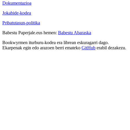
Dokumentazioa
Jokabide-kodea
Pribatutasun-politika
Babestu Paperjale.eus hemen:
Babestu Abaraska
Bookwyrmen iturburu-kodea era librean eskuragarri dago.
Ekarpenak egin edo arazoen berri emateko
GitHub
erabil dezakezu.