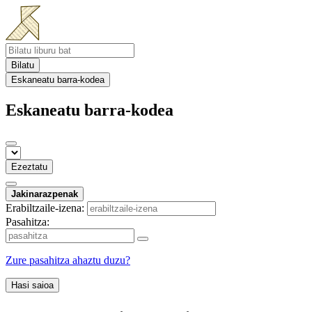
Bilatu
Eskaneatu barra-kodea
Eskaneatu barra-kodea
Ezeztatu
Jakinarazpenak
Erabiltzaile-izena:
Pasahitza:
Zure pasahitza ahaztu duzu?
Hasi saioa