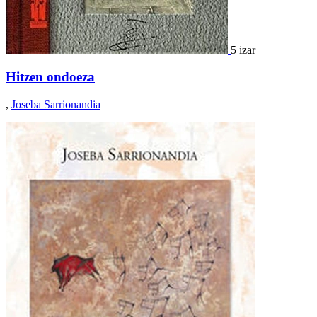
5 izar
Hitzen ondoeza
,
Joseba Sarrionandia