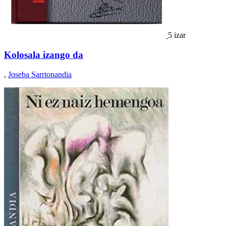
5 izar
Kolosala izango da
,
Joseba Sarrionandia