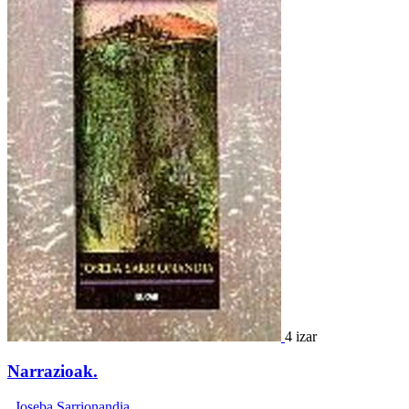
4 izar
Narrazioak.
,
Joseba Sarrionandia