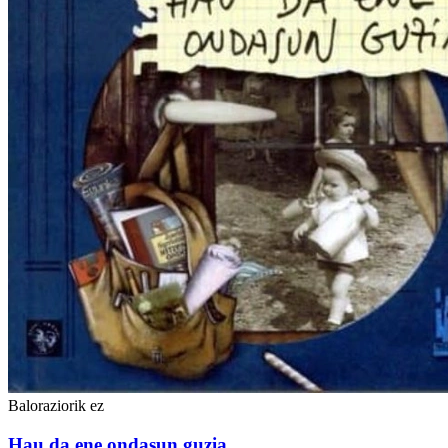
Baloraziorik ez
Hau da ene ondasun guzia