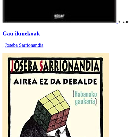
5 izar
Gau ilunekoak
,
Joseba Sarrionandia