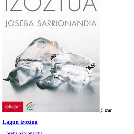
5 izar
Lagun izoztua
,
Joseba Sarrionandia