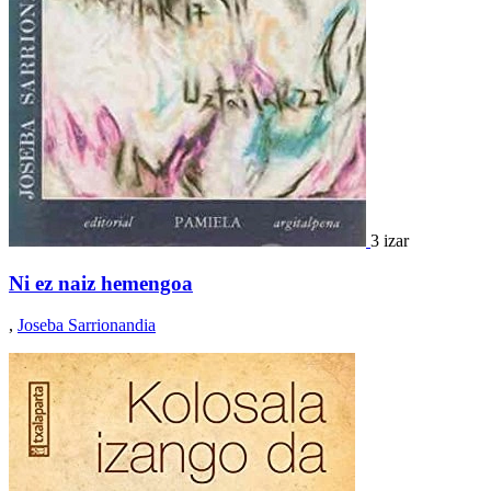
3 izar
Ni ez naiz hemengoa
,
Joseba Sarrionandia