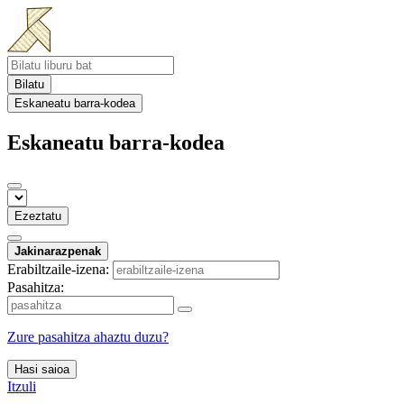
Bilatu
Eskaneatu barra-kodea
Eskaneatu barra-kodea
Ezeztatu
Jakinarazpenak
Erabiltzaile-izena:
Pasahitza:
Zure pasahitza ahaztu duzu?
Hasi saioa
Itzuli