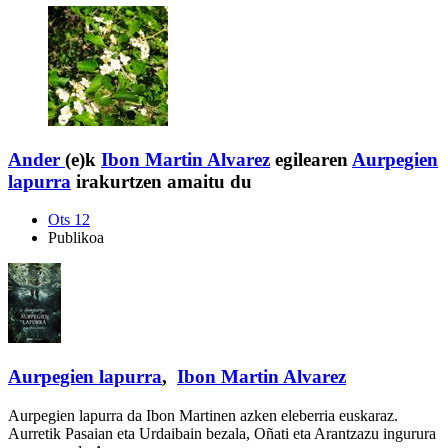
Ander
(e)k
Ibon Martin Alvarez
egilearen
Aurpegien
lapurra
irakurtzen amaitu du
Ots 12
Publikoa
Aurpegien lapurra
,
Ibon Martin Alvarez
Aurpegien lapurra da Ibon Martinen azken eleberria euskaraz.
Aurretik Pasaian eta Urdaibain bezala, Oñati eta Arantzazu ingurura