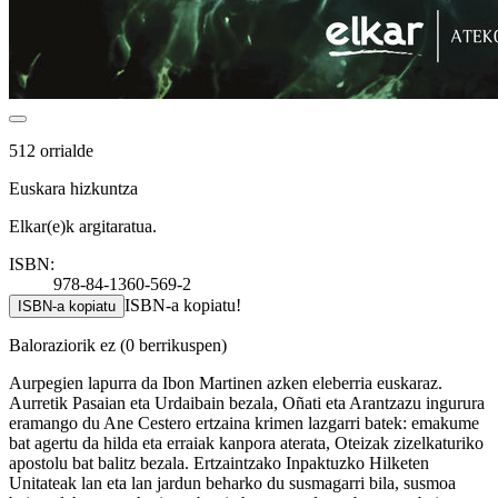
512 orrialde
Euskara hizkuntza
Elkar(e)k argitaratua.
ISBN:
978-84-1360-569-2
ISBN-a kopiatu!
ISBN-a kopiatu
Baloraziorik ez
(0 berrikuspen)
Aurpegien lapurra da Ibon Martinen azken eleberria euskaraz.
Aurretik Pasaian eta Urdaibain bezala, Oñati eta Arantzazu ingurura
eramango du Ane Cestero ertzaina krimen lazgarri batek: emakume
bat agertu da hilda eta erraiak kanpora aterata, Oteizak zizelkaturiko
apostolu bat balitz bezala. Ertzaintzako Inpaktuzko Hilketen
Unitateak lan eta lan jardun beharko du susmagarri bila, susmoa