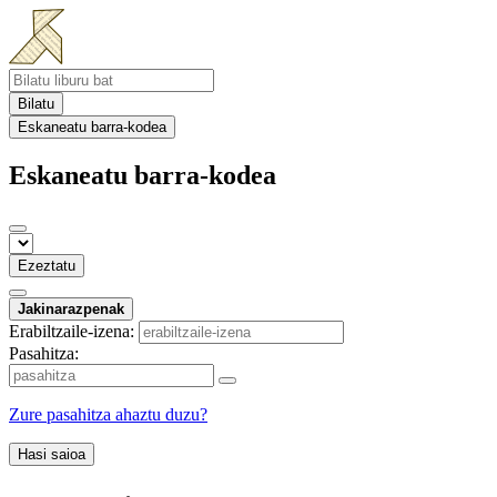
Bilatu
Eskaneatu barra-kodea
Eskaneatu barra-kodea
Ezeztatu
Jakinarazpenak
Erabiltzaile-izena:
Pasahitza:
Zure pasahitza ahaztu duzu?
Hasi saioa