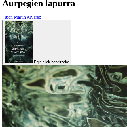
Aurpegien lapurra
,
Ibon Martin Alvarez
Egin click handitzeko