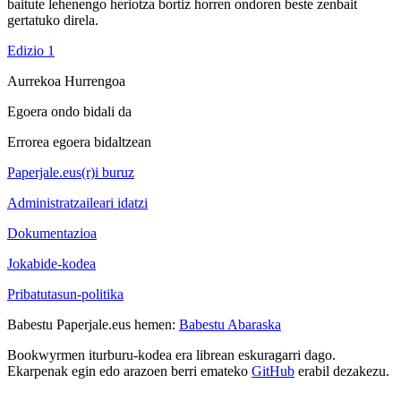
baitute lehenengo heriotza bortiz horren ondoren beste zenbait
gertatuko direla.
Edizio 1
Aurrekoa
Hurrengoa
Egoera ondo bidali da
Errorea egoera bidaltzean
Paperjale.eus(r)i buruz
Administratzaileari idatzi
Dokumentazioa
Jokabide-kodea
Pribatutasun-politika
Babestu Paperjale.eus hemen:
Babestu Abaraska
Bookwyrmen iturburu-kodea era librean eskuragarri dago.
Ekarpenak egin edo arazoen berri emateko
GitHub
erabil dezakezu.